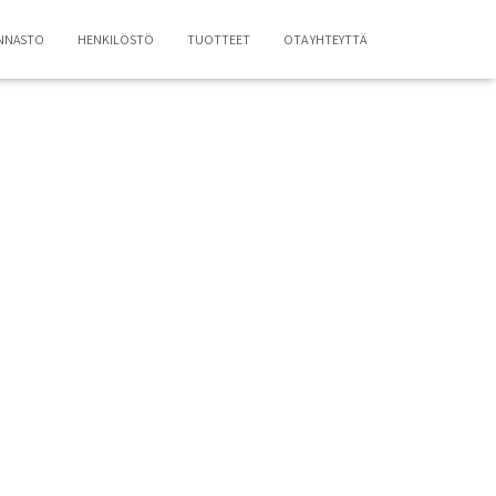
NNASTO
HENKILÖSTÖ
TUOTTEET
OTA YHTEYTTÄ